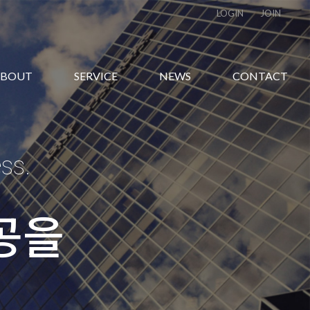
LOGIN
JOIN
ABOUT
SERVICE
NEWS
CONTACT
ss.
공을
공을